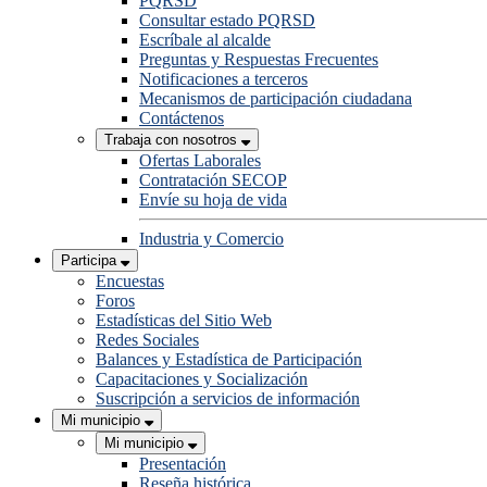
PQRSD
Consultar estado PQRSD
Escríbale al alcalde
Preguntas y Respuestas Frecuentes
Notificaciones a terceros
Mecanismos de participación ciudadana
Contáctenos
Trabaja con nosotros
Ofertas Laborales
Contratación SECOP
Envíe su hoja de vida
Industria y Comercio
Participa
Encuestas
Foros
Estadísticas del Sitio Web
Redes Sociales
Balances y Estadística de Participación
Capacitaciones y Socialización
Suscripción a servicios de información
Mi municipio
Mi municipio
Presentación
Reseña histórica