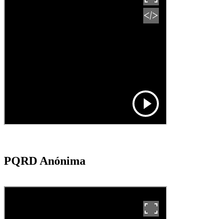
​PQ​RD Anónima