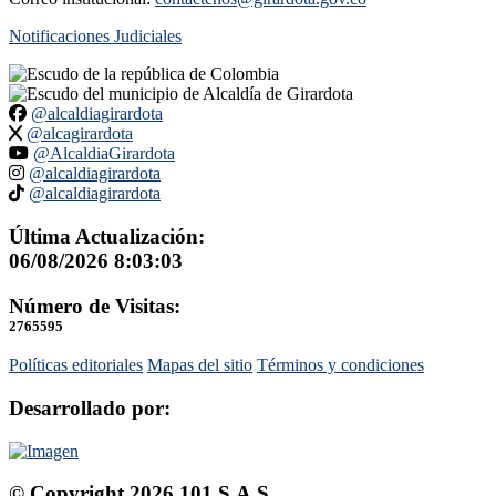
Notificaciones Judiciales
@alcaldiagirardota
@alcagirardota
@AlcaldiaGirardota
@alcaldiagirardota
@alcaldiagirardota
Última Actualización:
06/08/2026 8:03:03
Número de Visitas:
2765595
Políticas editoriales
Mapas del sitio
Términos y condiciones
Desarrollado por:
© Copyright
2026
101 S.A.S.